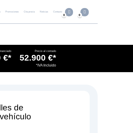
s
Promociones
Cita previa
Noticias
Contacto
0
0
inanciado
Precio al contado
 €*
52.900 €*
.
*IVA Incluido
lles de
 vehículo