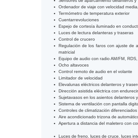
Sensores de aparcamiento delanteros y 
Ordenador de viaje con velocidad medi
Termómetro de temperatura exterior
Cuentarrevoluciones
Espejo de cortesía iluminado en condu
Luces de lectura delanteras y traseras
Control de crucero
Regulación de los faros con ajuste de al
matricial
Equipo de audio con radio AM/FM, RDS, rad
Ocho altavoces
Control remoto de audio en el volante
Limitador de velocidad
Elevalunas eléctricos delanteros y trase
Dirección asistida eléctrica con endurec
Sujetavasos en los asientos delanteros y
Sistema de ventilación con pantalla digit
Controles de climatización diferenciados
Aire acondicionado trizona de automátic
Apertura a distancia del maletero con co
Luces de freno, luces de cruce, luces in