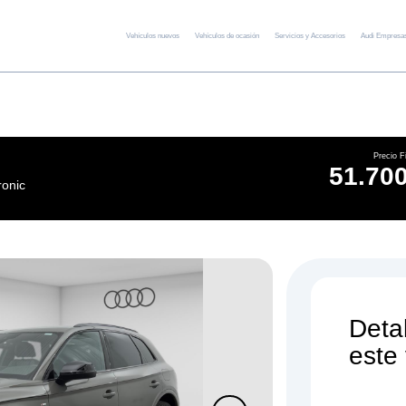
Vehículos nuevos
Vehículos de ocasión
Servicios y Accesorios
Audi Empresa
Precio F
51.700
ronic
Deta
este