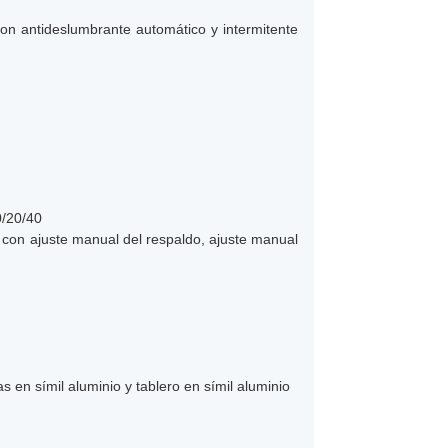
con antideslumbrante automático y intermitente
0/20/40
a con ajuste manual del respaldo, ajuste manual
 en símil aluminio y tablero en símil aluminio