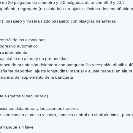
io de 20 pulgadas de diámetro y 8,0 pulgadas de ancho 50,8 y 20,3
mpañante negro/gris (no pintado) con ajuste eléctrico desempañable 
r), pasajero y trasera (lado pasajero) con bisagras delanteras
contról de los elevalunas
rogresivo automático
ra intermitente
 ajustable en altura y en profundidad
 banco de orientación delantera con banqueta fija y respaldo abatible 4
añante deportivo, ajuste longitudinal manual y ajuste manual en altur
te manual del suplemento de la banqueta
 tela (material secundario)
sientos delanteros y los asientos traseros
cambios en aluminio y cuero, consola central en símil aluminio, puertas
 arranque sin llave