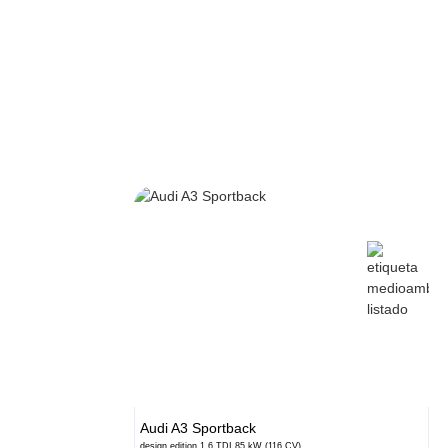
Audi
A3 Sportback
design edition 1.6 TDI 85 kW (116 CV)