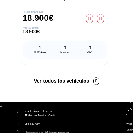
Precio financiado
18.900€
Precio al contado
18.900€
88.365kms
Manual
2021
Ver todos los vehículos
Contacto
Síg
Z.A.L. Área El Fresno -
11370 Los Barrios (Cádiz)
956 631 050
Aviso 
Políti
atencionalcliente@atalayamotor.com