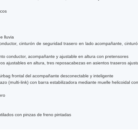
icos
 lluvia
onductor, cinturón de seguridad trasero en lado acompañante, cinturó
nto conductor, acompañante y ajustable en altura con pretensores
s ajustables en altura, tres reposacabezas en asientos traseros ajusta
 airbag frontal del acompañante desconectable y inteligente
azo (multi-link) con barra estabilizadora mediante muelle helicoidal c
ero
tilados con pinzas de freno pintadas