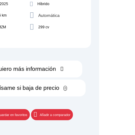
/2025
Híbrido
Automática
6 km
MZM
299 cv
iero más información
ísame si baja de precio
uardar en favoritos
Añadir a comparador