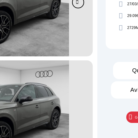
27/03
29.09
2729
Qu
Av
G