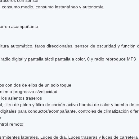
traseros con sensor
a, consumo medio, consumo instantáneo y autonomía
ctor en acompañante
tura automático, faros direccionales, sensor de oscuridad y función d
io digital y pantalla táctil pantalla a color, 0 y radio reproduce MP3
ros con dos de ellos de un solo toque
imiento progresivo s/velocidad
 los asientos traseros
al, filtro de pólen y filtro de carbón activo bomba de calor y bomba de c
 digitales para conductor/acompañante, controles de climatización dife
o
ntrol remoto
termitentes laterales, Luces de día, Luces traseras y luces de carreter