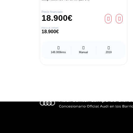
Precio financiado
18.900€
Precio al contado
18.900€
148.000kms
Manual
2019