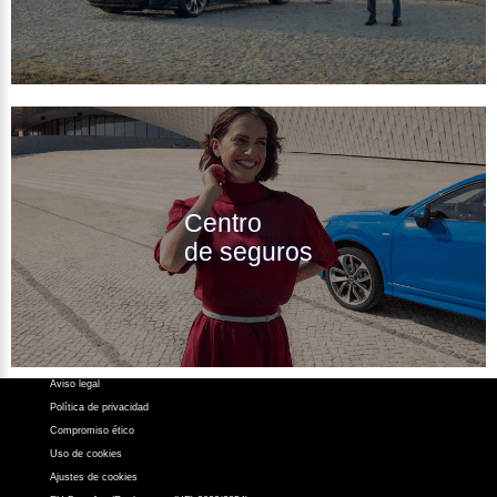
Contacto
Z.A.L. Área El Fresno -
11370 Los Barrios (Cádiz)
956 631 050
Centro
atencionalcliente@atalayamotor.com
de seguros
Síguenos en:
Aviso legal
Política de privacidad
Compromiso ético
Uso de cookies
Ajustes de cookies