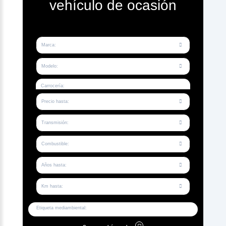
vehículo de ocasión
Marca
Modelo
Carrocería:
Precio hasta
Transmisión
Combustible
Años hasta
Km hasta
Etiqueta mediambiental: