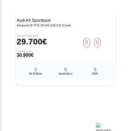
Audi
A3 Sportback
Advanced 35 TFSI 110 kW (150 CV) S tronic
Precio financiado
29.700€
Precio al contado
30.900€
24.010kms
Automática
2025