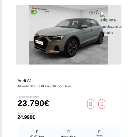
Audi
A1
Adrenalin 30 TFSI 81 kW (110 CV) S tronic
Precio financiado
23.790€
Precio al contado
24.990€
45.401kms
Automática
2023