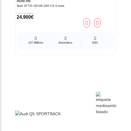
Audi
A6
Sport 35 TDI 120 kW (163 CV) S tronic
Precio al contado
24.900€
127.468kms
Automática
2021