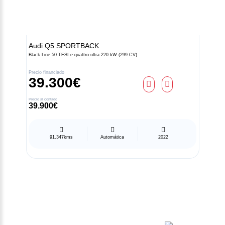
Audi
Q5 SPORTBACK
Black Line 50 TFSI e quattro-ultra 220 kW (299 CV)
Precio financiado
39.300€
Precio al contado
39.900€
91.347kms
Automática
2022