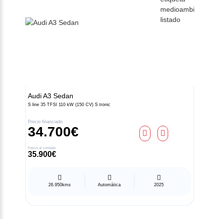
Audi
A3 Sedan
S line 35 TFSI 110 kW (150 CV) S tronic
Precio financiado
34.700€
Precio al contado
35.900€
26.950kms
Automática
2025