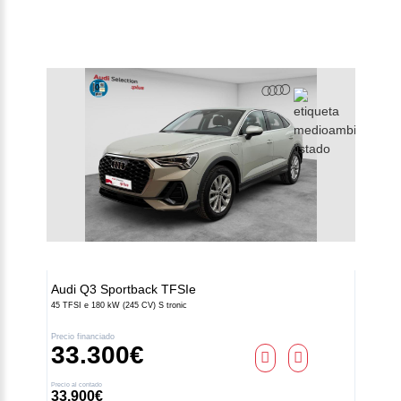
Audi
Q3 Sportback TFSIe
45 TFSI e 180 kW (245 CV) S tronic
Precio financiado
33.300€
Precio al contado
33.900€