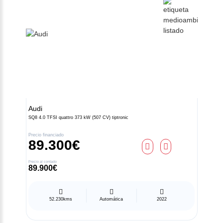
Audi
SQ8 4.0 TFSI quattro 373 kW (507 CV) tiptronic
Precio financiado
89.300€
Precio al contado
89.900€
52.230kms
Automática
2022