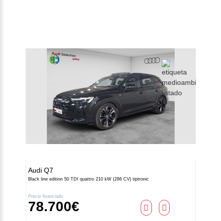
Audi
Q7
Black line edition 50 TDI quattro 210 kW (286 CV) tiptronic
Contacto
Precio financiado
78.700€
Z.A.L. Área El Fresno -
11370 Los Barrios (Cádiz)