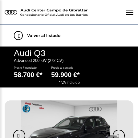
Volver al listado
Audi Q3
Advanced 200 kW (272 CV)
Precio Financiado
Precio al contado
58.700 €*
59.900 €*
.
*IVA Incluido