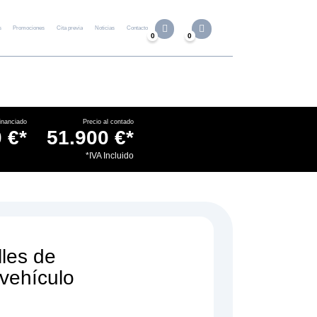
s
Promociones
Cita previa
Noticias
Contacto
0
0
inanciado
Precio al contado
 €*
51.900 €*
.
*IVA Incluido
lles de
 vehículo