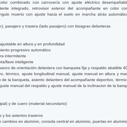
 color combinado con carrocería con ajuste eléctrico desempañab
tente integrado, retrovisor exterior del acompañante en color co
gulo muerto con ajuste hacia el suelo en marcha atrás automático
r), pasajero y trasera (lado pasajero) con bisagras delanteras
 ajustable en altura y en profundidad
miento progresivo automático
ra intermitente
ta/llave inteligente
 banco de orientación delantera con banqueta fija y respaldo abatible 4
vo, térmico, ajuste longitudinal manual, ajuste manual en altura y m
 de la banqueta, asiento delantero del acompañante deportivo, térmico
juste manual del respaldo y ajuste manual de la inclinacion de la banq
cipal) y de cuero (material secundario)
 y los asientos traseros
cambios en aluminio, consola central en aluminio, puertas en aluminio