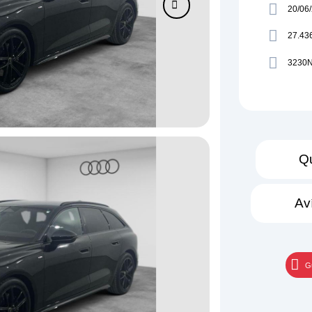
20/06
27.43
3230
Qu
Av
G