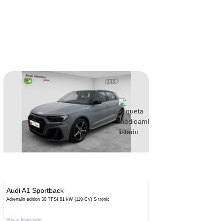
Audi
A1 Sportback
Audi
A1
Adrenalin edition 30 TFSI 81 kW (110 CV) S tronic
Adrenalin 2
Precio financiado
Precio finan