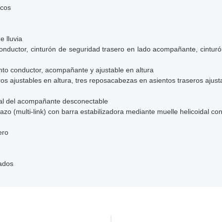
icos
 lluvia
onductor, cinturón de seguridad trasero en lado acompañante, cinturó
nto conductor, acompañante y ajustable en altura
s ajustables en altura, tres reposacabezas en asientos traseros ajusta
ntal del acompañante desconectable
azo (multi-link) con barra estabilizadora mediante muelle helicoidal c
ero
lados