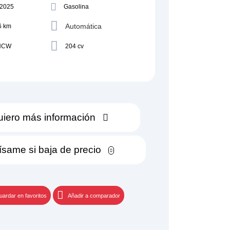
/2025
Gasolina
Automática
6 km
NCW
204 cv
iero más información
ísame si baja de precio
uardar en favoritos
Añadir a comparador