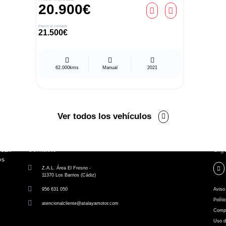
20.900€
Precio al contado
21.500€
62.000kms
Manual
2021
Ver todos los vehículos
Contacto
Síg
Z.A.L. Área El Fresno -
11370 Los Barrios (Cádiz)
956 631 050
Aviso 
Políti
atencionalcliente@atalayamotor.com
Compr
Uso d