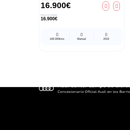
16.900€
Precio al contado
16.900€
148.000kms
Manual
2019