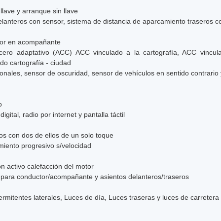
 llave y arranque sin llave
lanteros con sensor, sistema de distancia de aparcamiento traseros 
ctor en acompañante
cero adaptativo (ACC) ACC vinculado a la cartografía, ACC vincula
do cartografía - ciudad
ionales, sensor de oscuridad, sensor de vehículos en sentido contrario 
o
ital, radio por internet y pantalla táctil
ros con dos de ellos de un solo toque
imiento progresivo s/velocidad
ón activo calefacción del motor
s para conductor/acompañante y asientos delanteros/traseros
termitentes laterales, Luces de día, Luces traseras y luces de carreter