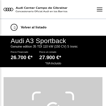
Volver al listado
Audi A3 Sportback
Genuine edition 35 TDI 110 kW (150 CV) S tronic
Precio Financiado
Precio al contado
26.700 €*
27.900 €*
.
*IVA Incluido