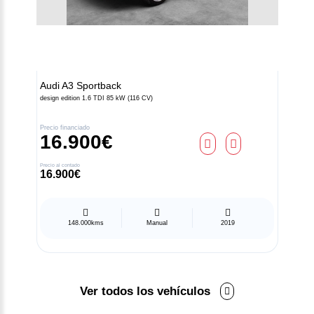
Audi
A3 Sportback
design edition 1.6 TDI 85 kW (116 CV)
Precio financiado
16.900€
Contacto
Precio al contado
16.900€
Z.A.L. Área El Fresno -
11370 Los Barrios (Cádiz)
956 631 050
148.000kms
Manual
2019
atencionalcliente@atalayamotor.com
Síguenos en:
Ver todos los vehículos