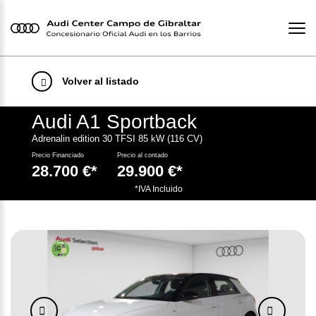
Volver al listado
Audi A1 Sportback
Adrenalin edition 30 TFSI 85 kW (116 CV)
Precio Financiado
Precio al contado
28.700 €*
29.900 €*
.
*IVA Incluido