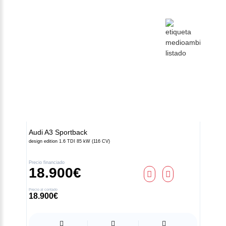
Audi
A3 Sportback
design edition 1.6 TDI 85 kW (116 CV)
Precio financiado
18.900€
Contacto
Precio al contado
18.900€
Z.A.L. Área El Fresno -
11370 Los Barrios (Cádiz)