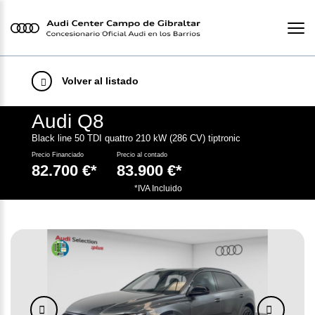
Volver al listado
Audi Q8
Black line 50 TDI quattro 210 kW (286 CV) tiptronic
Precio Financiado
Precio al contado
82.700 €*
83.900 €*
.
*IVA Incluido