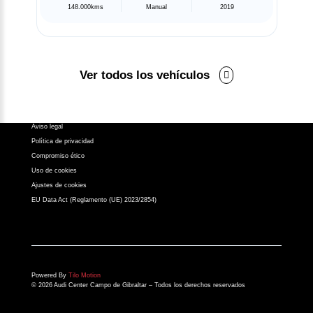
956 631 050
148.000kms
Manual
2019
atencionalcliente@atalayamotor.com
Síguenos en:
Ver todos los vehículos
Aviso legal
Política de privacidad
Compromiso ético
Uso de cookies
Ajustes de cookies
EU Data Act (Reglamento (UE) 2023/2854)
Powered By
Tilo Motion
© 2026 Audi Center Campo de Gibraltar – Todos los derechos reservados