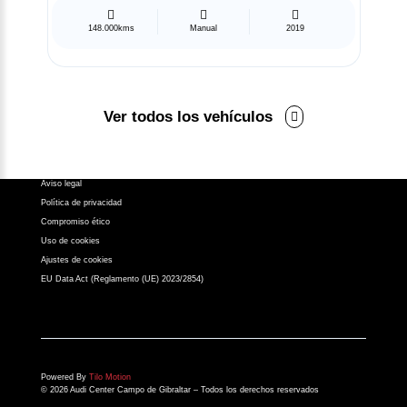
956 631 050
148.000kms
Manual
2019
atencionalcliente@atalayamotor.com
Síguenos en:
Ver todos los vehículos
Aviso legal
Política de privacidad
Compromiso ético
Uso de cookies
Ajustes de cookies
EU Data Act (Reglamento (UE) 2023/2854)
Powered By
Tilo Motion
© 2026 Audi Center Campo de Gibraltar – Todos los derechos reservados