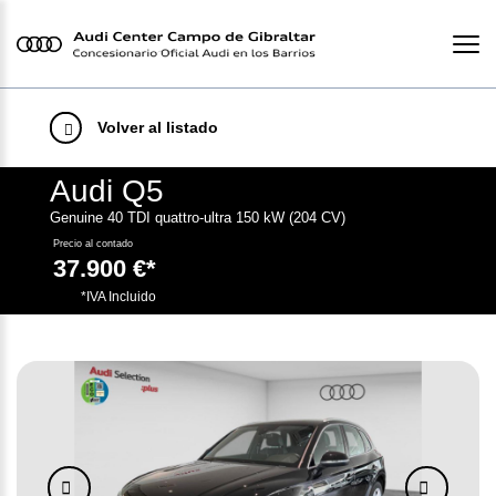
Volver al listado
Audi Q5
Genuine 40 TDI quattro-ultra 150 kW (204 CV)
Precio al contado
37.900 €*
.
*IVA Incluido