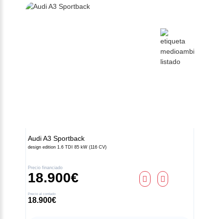
Audi
A3 Sportback
design edition 1.6 TDI 85 kW (116 CV)
Precio financiado
18.900€
Contacto
Precio al contado
18.900€
Z.A.L. Área El Fresno -
11370 Los Barrios (Cádiz)