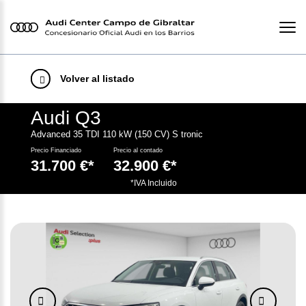
Volver al listado
Audi Q3
Advanced 35 TDI 110 kW (150 CV) S tronic
Precio Financiado
Precio al contado
31.700 €*
32.900 €*
.
*IVA Incluido