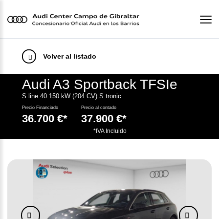
Volver al listado
Audi A3 Sportback TFSIe
S line 40 150 kW (204 CV) S tronic
Precio Financiado
Precio al contado
36.700 €*
37.900 €*
.
*IVA Incluido