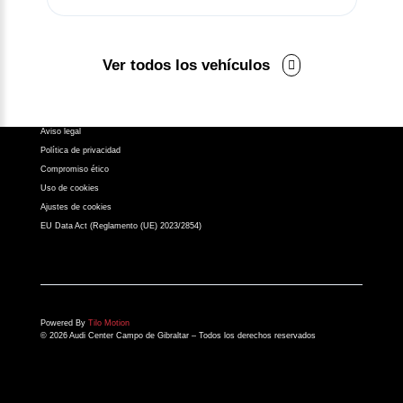
Síguenos en:
Ver todos los vehículos
Aviso legal
Política de privacidad
Compromiso ético
Uso de cookies
Ajustes de cookies
EU Data Act (Reglamento (UE) 2023/2854)
Powered By
Tilo Motion
© 2026 Audi Center Campo de Gibraltar – Todos los derechos reservados