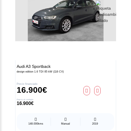
Audi
A3 Sportback
design edition 1.6 TDI 85 kW (116 CV)
Precio financiado
16.900€
Contacto
Precio al contado
16.900€
Z.A.L. Área El Fresno -
11370 Los Barrios (Cádiz)
956 631 050
148.000kms
Manual
2019
atencionalcliente@atalayamotor.com