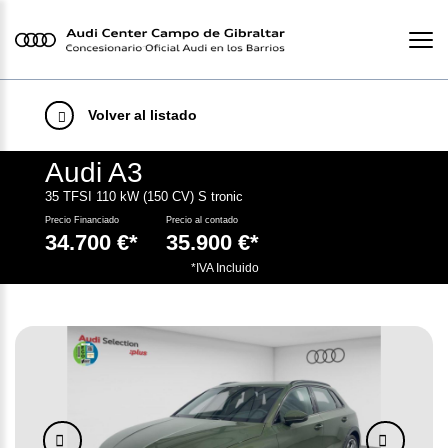
Volver al listado
Audi A3
35 TFSI 110 kW (150 CV) S tronic
Precio Financiado
Precio al contado
34.700 €*
35.900 €*
.
*IVA Incluido