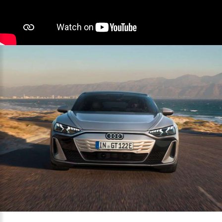
Contacto
Z.A.L. Área El Fresno -
11370 Los Barrios (Cádiz)
956 631 050
atencionalcliente@atalayamotor.com
Síguenos en: