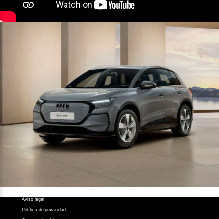
Contacto
Z.A.L. Área El Fresno -
11370 Los Barrios (Cádiz)
956 631 050
atencionalcliente@atalayamotor.com
Síguenos en:
Aviso legal
Política de privacidad