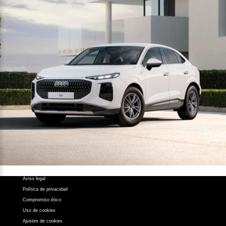
Contacto
Z.A.L. Área El Fresno -
11370 Los Barrios (Cádiz)
956 631 050
atencionalcliente@atalayamotor.com
Síguenos en:
Aviso legal
Política de privacidad
Compromiso ético
Uso de cookies
Ajustes de cookies